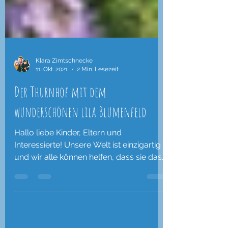
Klara Zimtschnecke
11. Okt. 2021
2 Min. Lesezeit
Der Thurnhof mit dem
wunderschönen lila Blumenfeld
Hallo liebe Kinder, Eltern und
Interessierte! Unsere Welt ist einzigartig
und wir alle können helfen, dass sie das
auch bleibt. Umwelt-...